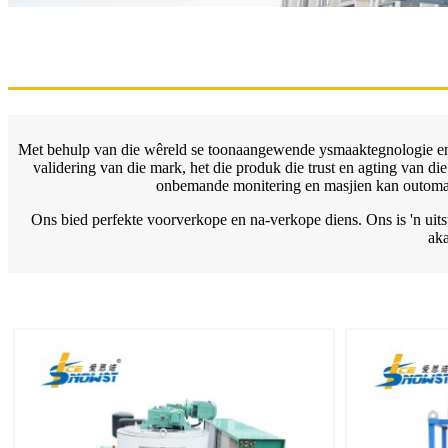
Met behulp van die wêreld se toonaangewende ysmaaktegnologie en d
validering van die mark, het die produk die trust en agting van di
onbemande monitering en masjien kan outomati
Ons bied perfekte voorverkope en na-verkope diens. Ons is 'n uit
aka