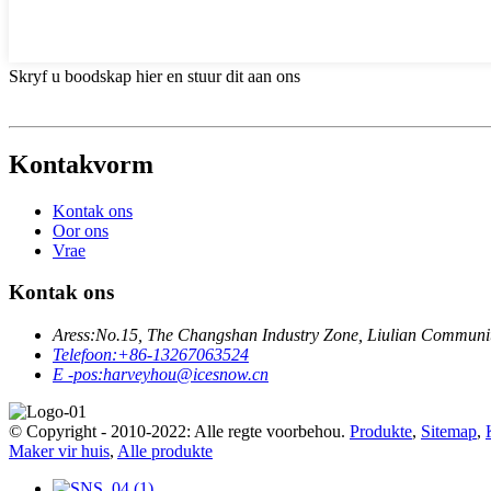
Skryf u boodskap hier en stuur dit aan ons
Kontakvorm
Kontak ons
Oor ons
Vrae
Kontak ons
Aress:
No.15, The Changshan Industry Zone, Liulian Community
Telefoon:
+86-13267063524
E -pos:
harveyhou@icesnow.cn
© Copyright - 2010-2022: Alle regte voorbehou.
Produkte
,
Sitemap
,
Maker vir huis
,
Alle produkte