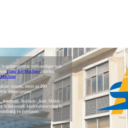
 'n geïntegreerde vervaardiger wat
 van
Flake Ice Machine
, direkte
 Machine
.
uksie -ruimte, meer as 200
onele verkoopspan.
Australië, Suidoos -Asië, Midde -
het 'n beroemde koelonderneming in
kenning en reputasie.