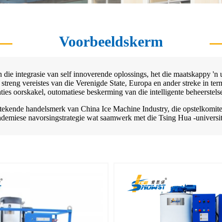
Voorbeeldskerm
ie integrasie van self innoverende oplossings, het die maatskappy 'n 
e streng vereistes van die Verenigde State, Europa en ander streke in te
es oorskakel, outomatiese beskerming van die intelligente beheerstels
stekende handelsmerk van China Ice Machine Industry, die opstelkomitee
demiese navorsingstrategie wat saamwerk met die Tsing Hua -universit