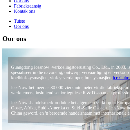
Oor ons
Fabrieksaansig
Kontak ons
Tuiste
Oor ons
Oor ons
Guangdong Icesnow -verkoelingstoerusting Co., Ltd., in 2003, is
spesialiseer in die navorsing, ontwerp, vervaardiging en verkoop
koelblok -ysmasjien, vlok ysverdamper, buis ysmasjien,
Ice Cube
IcesNow het meer as 80 000 vierkante meter vir die fabrieksprod
werknemers, insluitend senior tegniese R & D -span en professi
IcesNow -handelsmerkprodukte het algemeen verkoop in Europa, 
Ooste, Afrika, Suid -Amerika en Suid -Stille Oseaan. IcesNow 
China geword, en 'n beroemde handelsnaam met internasionale er