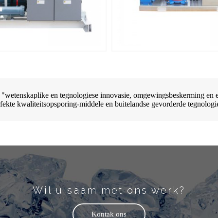
wetenskaplike en tegnologiese innovasie, omgewingsbeskerming en ene
rfekte kwaliteitsopsporing-middele en buitelandse gevorderde tegnolo
Wil u saam met ons werk?
Kontak ons