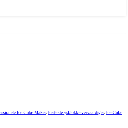
essionele Ice Cube Maker
,
Perfekte ysblokkievervaardiger
,
Ice Cube