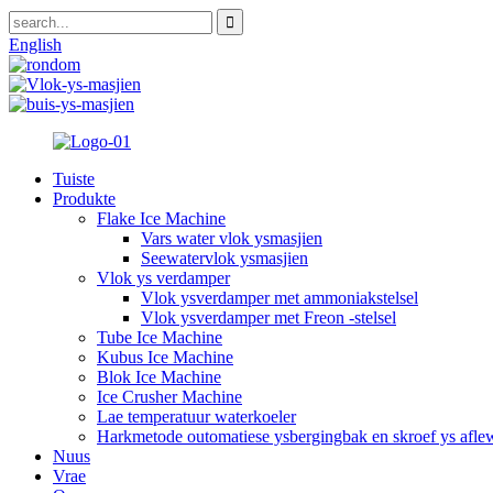
English
Tuiste
Produkte
Flake Ice Machine
Vars water vlok ysmasjien
Seewatervlok ysmasjien
Vlok ys verdamper
Vlok ysverdamper met ammoniakstelsel
Vlok ysverdamper met Freon -stelsel
Tube Ice Machine
Kubus Ice Machine
Blok Ice Machine
Ice Crusher Machine
Lae temperatuur waterkoeler
Harkmetode outomatiese ysbergingbak en skroef ys aflew
Nuus
Vrae