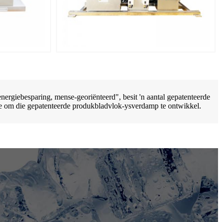
rgiebesparing, mense-georiënteerd", besit 'n aantal gepatenteerde
gie om die gepatenteerde produkbladvlok-ysverdamp te ontwikkel.