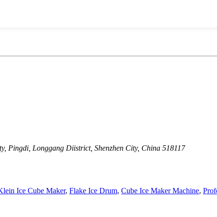
, Pingdi, Longgang Diistrict, Shenzhen City, China 518117
Klein Ice Cube Maker
,
Flake Ice Drum
,
Cube Ice Maker Machine
,
Prof