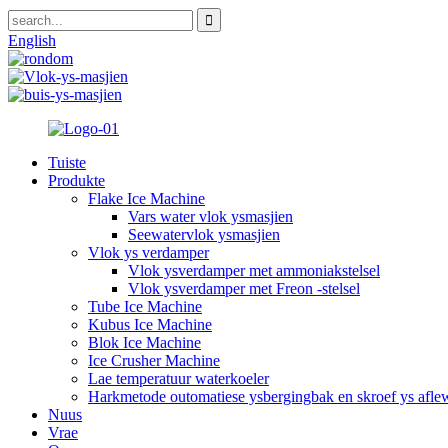
English
Tuiste
Produkte
Flake Ice Machine
Vars water vlok ysmasjien
Seewatervlok ysmasjien
Vlok ys verdamper
Vlok ysverdamper met ammoniakstelsel
Vlok ysverdamper met Freon -stelsel
Tube Ice Machine
Kubus Ice Machine
Blok Ice Machine
Ice Crusher Machine
Lae temperatuur waterkoeler
Harkmetode outomatiese ysbergingbak en skroef ys aflew
Nuus
Vrae