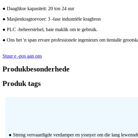
● Daaglikse kapasiteit: 20 ton 24 uur
● Masjienkragtoevoer: 3 -fase industriële kragbron
● PLC -beheerstelsel, baie maklik om te gebruik.
● Ons het 'n span ervare professionele ingenieurs om tientalle grootskaa
Stuur e -pos aan ons
Produkbesonderhede
Produk tags
● Streng vervaardigde verdamper en yssnyer om die lang lewensdu