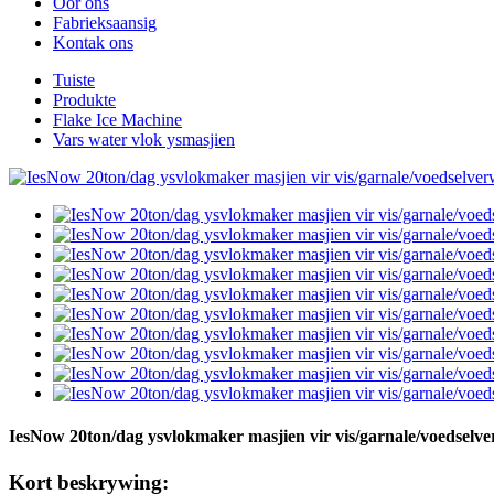
Oor ons
Fabrieksaansig
Kontak ons
Tuiste
Produkte
Flake Ice Machine
Vars water vlok ysmasjien
IesNow 20ton/dag ysvlokmaker masjien vir vis/garnale/voedselv
Kort beskrywing: