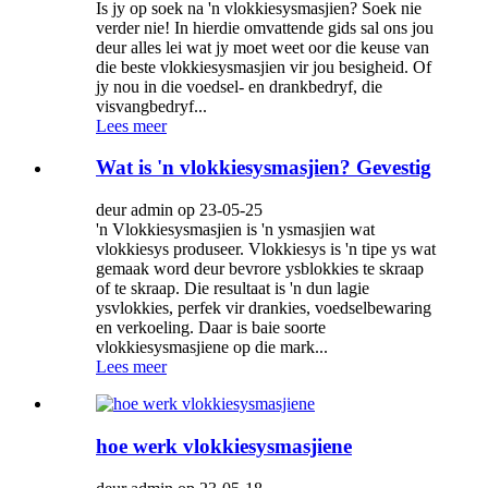
Is jy op soek na 'n vlokkiesysmasjien? Soek nie
verder nie! In hierdie omvattende gids sal ons jou
deur alles lei wat jy moet weet oor die keuse van
die beste vlokkiesysmasjien vir jou besigheid. Of
jy nou in die voedsel- en drankbedryf, die
visvangbedryf...
Lees meer
Wat is 'n vlokkiesysmasjien? Gevestig
deur admin op 23-05-25
'n Vlokkiesysmasjien is 'n ysmasjien wat
vlokkiesys produseer. Vlokkiesys is 'n tipe ys wat
gemaak word deur bevrore ysblokkies te skraap
of te skraap. Die resultaat is 'n dun lagie
ysvlokkies, perfek vir drankies, voedselbewaring
en verkoeling. Daar is baie soorte
vlokkiesysmasjiene op die mark...
Lees meer
hoe werk vlokkiesysmasjiene