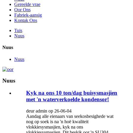
Gereelde vrae
Oor Ons
Fabriek-aansig
Kontak Ons
Tuis
Nuus
Nuus
Nuus
Nuus
Kyk na ons 10 ton/dag buisysmasjien
met 'n waterverkoelde kondensor!
deur admin op 26-06-04
Aandag alle eienaars van seekosbesighede wat
nog op soek is na 'n hoë kwaliteit
vlokkiesysmasjien, kyk na ons
vlokkiesysmasjien. Dit beskik oor 'n SU304