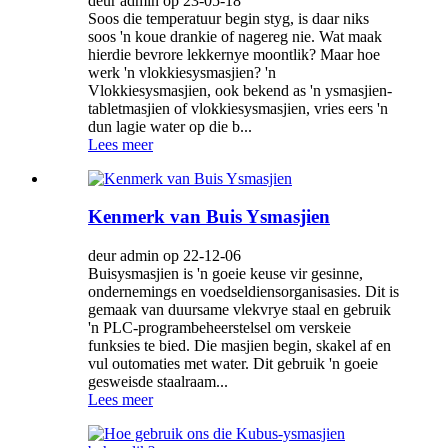
deur admin op 23-05-18
Soos die temperatuur begin styg, is daar niks
soos 'n koue drankie of nagereg nie. Wat maak
hierdie bevrore lekkernye moontlik? Maar hoe
werk 'n vlokkiesysmasjien? 'n
Vlokkiesysmasjien, ook bekend as 'n ysmasjien-
tabletmasjien of vlokkiesysmasjien, vries eers 'n
dun lagie water op die b...
Lees meer
Kenmerk van Buis Ysmasjien
deur admin op 22-12-06
Buisysmasjien is 'n goeie keuse vir gesinne,
ondernemings en voedseldiensorganisasies. Dit is
gemaak van duursame vlekvrye staal en gebruik
'n PLC-programbeheerstelsel om verskeie
funksies te bied. Die masjien begin, skakel af en
vul outomaties met water. Dit gebruik 'n goeie
gesweisde staalraam...
Lees meer