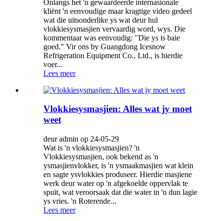
Onlangs het 'n gewaardeerde internasionale
kliënt 'n eenvoudige maar kragtige video gedeel
wat die uitsonderlike ys wat deur hul
vlokkiesysmasjien vervaardig word, wys. Die
kommentaar was eenvoudig: "Die ys is baie
goed." Vir ons by Guangdong Icesnow
Refrigeration Equipment Co., Ltd., is hierdie
voer...
Lees meer
Vlokkiesysmasjien: Alles wat jy moet
weet
deur admin op 24-05-29
Wat is 'n vlokkiesysmasjien? 'n
Vlokkiesysmasjien, ook bekend as 'n
ysmasjienvlokker, is 'n ysmaakmasjien wat klein
en sagte ysvlokkies produseer. Hierdie masjiene
werk deur water op 'n afgekoelde oppervlak te
spuit, wat veroorsaak dat die water in 'n dun lagie
ys vries. 'n Roterende...
Lees meer