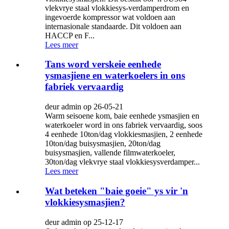
vlekvrye staal vlokkiesys-verdamperdrom en
ingevoerde kompressor wat voldoen aan
internasionale standaarde. Dit voldoen aan
HACCP en F...
Lees meer
Tans word verskeie eenhede
ysmasjiene en waterkoelers in ons
fabriek vervaardig
deur admin op 26-05-21
Warm seisoene kom, baie eenhede ysmasjien en
waterkoeler word in ons fabriek vervaardig, soos
4 eenhede 10ton/dag vlokkiesmasjien, 2 eenhede
10ton/dag buisysmasjien, 20ton/dag
buisysmasjien, vallende filmwaterkoeler,
30ton/dag vlekvrye staal vlokkiesysverdamper...
Lees meer
Wat beteken "baie goeie" ys vir 'n
vlokkiesysmasjien?
deur admin op 25-12-17