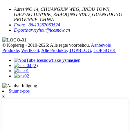
Adres:
NO.14, CHUANGXIN WEG, JINDU TOWN,
GAOYAO DISTRIK, ZHAOQING STAD, GUANGDONG
PROVINSIE, CHINA
Foon:
+86-13267063524
E-pos:
harveyhou@icesnow.cn
© Kopiereg - 2010-2026: Alle regte voorbehou.
Aanbevole
Produkte
,
Werfkaart
,
Alle Produkte
,
TOPBLOG
,
TOP SOEK
Stuur e-pos
x