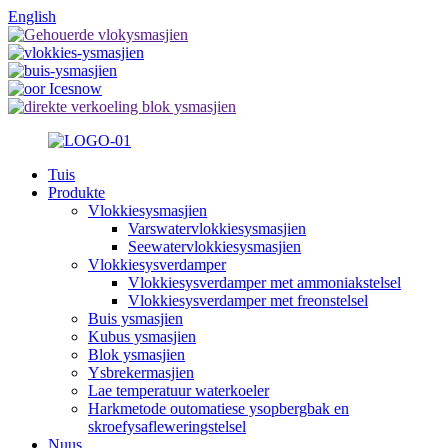
English
Tuis
Produkte
Vlokkiesysmasjien
Varswatervlokkiesysmasjien
Seewatervlokkiesysmasjien
Vlokkiesysverdamper
Vlokkiesysverdamper met ammoniakstelsel
Vlokkiesysverdamper met freonstelsel
Buis ysmasjien
Kubus ysmasjien
Blok ysmasjien
Ysbrekermasjien
Lae temperatuur waterkoeler
Harkmetode outomatiese ysopbergbak en
skroefysafleweringstelsel
Nuus