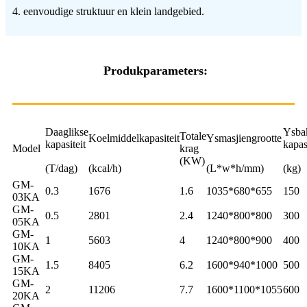
4. eenvoudige struktuur en klein landgebied.
Produkparameters:
Daaglikse
Ysba
Totale
Koelmiddelkapasiteit
Ysmasjiengrootte
kapasiteit
kapas
Model
krag
(KW)
(T/dag)
(kcal/h)
(L*w*h/mm)
(kg)
GM-
0.3
1676
1.6
1035*680*655
150
03KA
GM-
0.5
2801
2.4
1240*800*800
300
05KA
GM-
1
5603
4
1240*800*900
400
10KA
GM-
1.5
8405
6.2
1600*940*1000
500
15KA
GM-
2
11206
7.7
1600*1100*1055
600
20KA