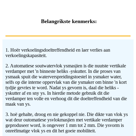
Belangrikste kenmerk
s:
1. Hoër verkoelingsdoeltreffendheid en laer verlies aan
verkoelingskapasiteit.
2. Automatiese soutwatervlok ysmasjien is die nuutste vertikale
verdamper met 'n binneste heliks -yskutter. In die proses van
ysmaak spuit die waterverspreidingstoestel in ysmaker water,
selfs op die interne oppervlak van die ysmaker om binne 'n kort
tydjie gevries te word. Nadat ys gevorm is, daal die heliks -
yskutter af en sny ys. In hierdie metode gebruik dit die
verdamper ten volle en verhoog dit die doeltreffendheid van die
maak van ys.
3. hoë gehalte, droog en nie gekoppel nie. Die dikte van vlok ys
wat deur outomatiese ysvlokmasjien met vertikale verdamper
geproduseer word, is ongeveer 1 mm tot 2 mm. Die ysvorm is
onreëlmatige vlok ys en dit het goeie mobiliteit.