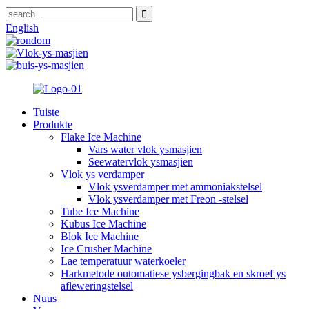
English
Tuiste
Produkte
Flake Ice Machine
Vars water vlok ysmasjien
Seewatervlok ysmasjien
Vlok ys verdamper
Vlok ysverdamper met ammoniakstelsel
Vlok ysverdamper met Freon -stelsel
Tube Ice Machine
Kubus Ice Machine
Blok Ice Machine
Ice Crusher Machine
Lae temperatuur waterkoeler
Harkmetode outomatiese ysbergingbak en skroef ys
afleweringstelsel
Nuus