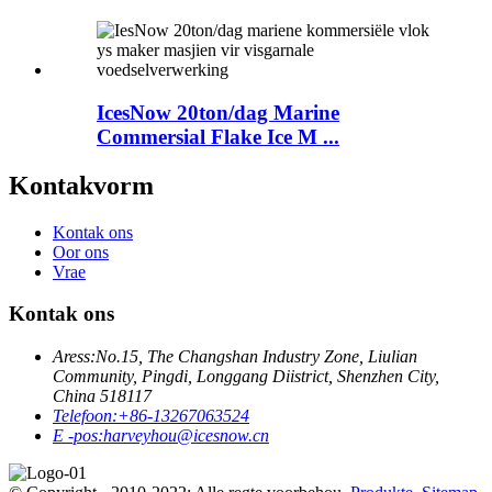
IcesNow 20ton/dag Marine
Commersial Flake Ice M ...
Kontakvorm
Kontak ons
Oor ons
Vrae
Kontak ons
Aress:
No.15, The Changshan Industry Zone, Liulian
Community, Pingdi, Longgang Diistrict, Shenzhen City,
China 518117
Telefoon:
+86-13267063524
E -pos:
harveyhou@icesnow.cn