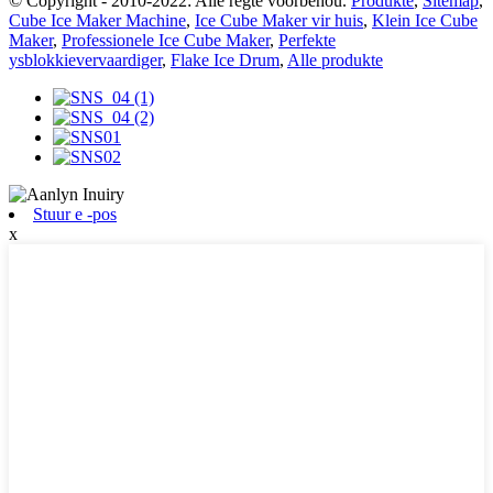
© Copyright - 2010-2022: Alle regte voorbehou.
Produkte
,
Sitemap
,
Cube Ice Maker Machine
,
Ice Cube Maker vir huis
,
Klein Ice Cube
Maker
,
Professionele Ice Cube Maker
,
Perfekte
ysblokkievervaardiger
,
Flake Ice Drum
,
Alle produkte
Stuur e -pos
x