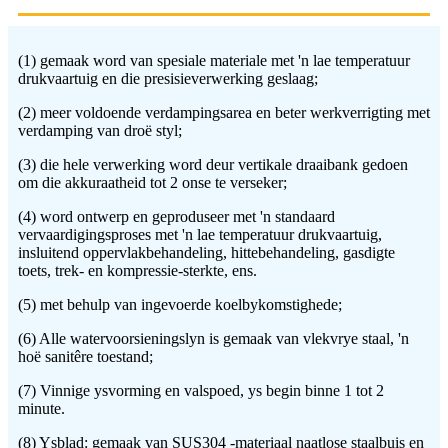
(1) gemaak word van spesiale materiale met 'n lae temperatuur
drukvaartuig en die presisieverwerking geslaag;
(2) meer voldoende verdampingsarea en beter werkverrigting met
verdamping van droë styl;
(3) die hele verwerking word deur vertikale draaibank gedoen
om die akkuraatheid tot 2 onse te verseker;
(4) word ontwerp en geproduseer met 'n standaard
vervaardigingsproses met 'n lae temperatuur drukvaartuig,
insluitend oppervlakbehandeling, hittebehandeling, gasdigte
toets, trek- en kompressie-sterkte, ens.
(5) met behulp van ingevoerde koelbykomstighede;
(6) Alle watervoorsieningslyn is gemaak van vlekvrye staal, 'n
hoë sanitêre toestand;
(7) Vinnige ysvorming en valspoed, ys begin binne 1 tot 2
minute.
(8) Ysblad: gemaak van SUS304 -materiaal naatlose staalbuis en