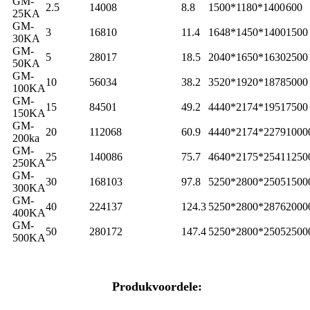
GM-
2.5
14008
8.8
1500*1180*1400
600
25KA
GM-
3
16810
11.4
1648*1450*1400
1500
30KA
GM-
5
28017
18.5
2040*1650*1630
2500
50KA
GM-
10
56034
38.2
3520*1920*1878
5000
100KA
GM-
15
84501
49.2
4440*2174*1951
7500
150KA
GM-
20
112068
60.9
4440*2174*2279
1000
200ka
GM-
25
140086
75.7
4640*2175*2541
1250
250KA
GM-
30
168103
97.8
5250*2800*2505
1500
300KA
GM-
40
224137
124.3
5250*2800*2876
2000
400KA
GM-
50
280172
147.4
5250*2800*2505
2500
500KA
Produkvoordele: