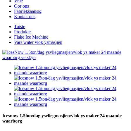
Vrae
Oor ons
Fabrieksaansig
Kontak ons
Tuiste
Produkte
Flake Ice Machine
Vars water vlok ysmasjien
Icesnow 1.5ton/dag ysvliegmasjien/vlok ys maker 24 maande
waarborg