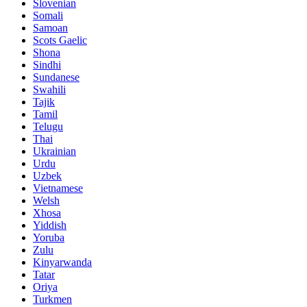
Slovenian
Somali
Samoan
Scots Gaelic
Shona
Sindhi
Sundanese
Swahili
Tajik
Tamil
Telugu
Thai
Ukrainian
Urdu
Uzbek
Vietnamese
Welsh
Xhosa
Yiddish
Yoruba
Zulu
Kinyarwanda
Tatar
Oriya
Turkmen