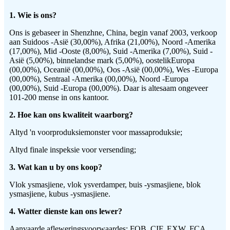
1. Wie is ons?
Ons is gebaseer in Shenzhne, China, begin vanaf 2003, verkoop
aan Suidoos -Asië (30,00%), Afrika (21,00%), Noord -Amerika
(17,00%), Mid -Ooste (8,00%), Suid -Amerika (7,00%), Suid -
Asië (5,00%), binnelandse mark (5,00%), oostelik
Europa
(00,00%), Oceanië (00,00%), Oos -Asië (00,00%), Wes -Europa
(00,00%), Sentraal -Amerika (00,00%), Noord -Europa
(00,00%), Suid -Europa (00,00%). Daar is altesaam ongeveer
101-200 mense in ons kantoor.
2. Hoe kan ons kwaliteit waarborg?
Altyd 'n voorproduksiemonster voor massaproduksie;
Altyd finale inspeksie voor versending;
3. Wat kan u by ons koop?
Vlok ysmasjiene, vlok ysverdamper, buis -ysmasjiene, blok
ysmasjiene, kubus -ysmasjiene.
4
. Watter dienste kan ons lewer?
Aanvaarde afleweringsvoorwaardes: FOB, CIF, EXW, FCA,