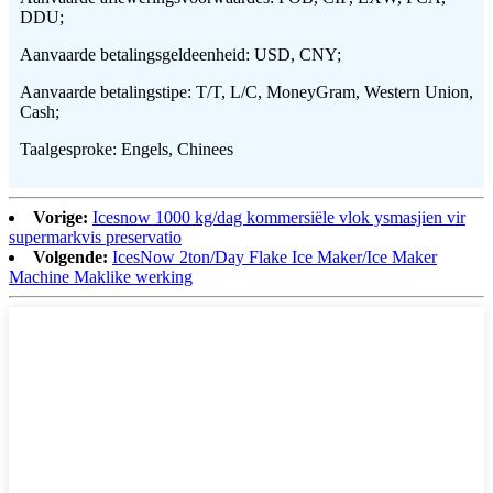
DDU;
Aanvaarde betalingsgeldeenheid: USD, CNY;
Aanvaarde betalingstipe: T/T, L/C, MoneyGram, Western Union,
Cash;
Taalgesproke: Engels, Chinees
Vorige:
Icesnow 1000 kg/dag kommersiële vlok ysmasjien vir
supermarkvis preservatio
Volgende:
IcesNow 2ton/Day Flake Ice Maker/Ice Maker
Machine Maklike werking